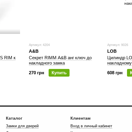
Артикул: 4204
Артикул: 9026
A&B
LOB
S RIM к
Секрет RIMM A&B анг ключ до
Цилиндр LO
накладного замка
накладному
270 грн
Купить
608 грн
Каталог
Клиентам
Замки для дверей
Вход в личный кабинет