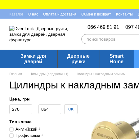
Перейти к основному контенту
Каталог
О нас
Оплата и доставка
Обмен и возврат
Контакты
Отзывы о магазине
066 469 81 91
097 4
Замки для
Дверные
Smart
дверей
ручки
Home
Главная
Цилиндры (сердцевины)
Цилиндры к накладным замкам
Цилиндры к накладным за
Цена, грн
От Цена, грн
До Цена, грн
OK
Тип ключа
Английский
1
Профильный
1