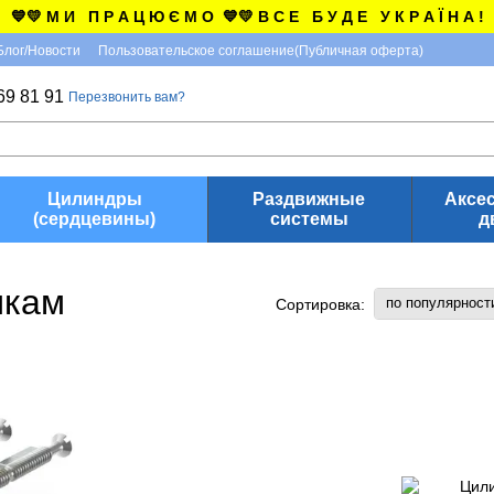
💙💛 М И П Р А Ц Ю Є М О 💙💛 В С Е Б У Д Е У К Р А Ї Н А !
Блог/Новости
Пользовательское соглашение(Публичная оферта)
69 81 91
Перезвонить вам?
Цилиндры
Раздвижные
Аксе
(сердцевины)
системы
д
мкам
по популярност
Сортировка: