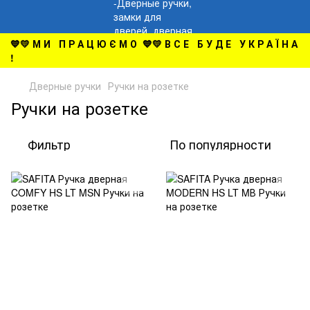
💙💛 М И П Р А Ц Ю Є М О 💙💛 В С Е Б У Д Е У К Р А Ї Н А
!
Дверные ручки
Ручки на розетке
Ручки на розетке
Фильтр
По популярности