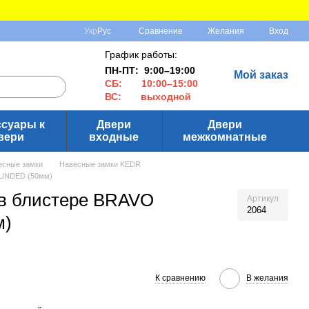
Сравнение
Укр
Рус
Желания
Вход
График работы:
ПН-ПТ: 9:00–19:00
Мой заказ
СБ: 10:00–15:00
ВС: выходной
ссуары к
Двери
Двери
вери
входные
межкомнатные
есные замки
Навесные замки KEDR
OUNDED (50мм)
 в блистере BRAVO
Артикул
2064
м)
К сравнению
В желания