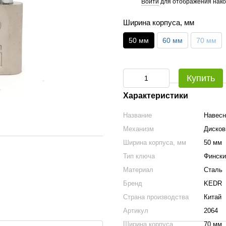
Войти
для отображения нако
%
Ширина корпуса, мм
50 мм
60 мм
70 мм
Купить
Характеристики
Название
Навесн
Механизм
Диско
Ширина корпуса, мм
50 мм
Тип ключа
Фински
Материал
Сталь
Бренд
KEDR
Страна производства
Китай
Артикул
2064
Ширина корпуса
70 мм