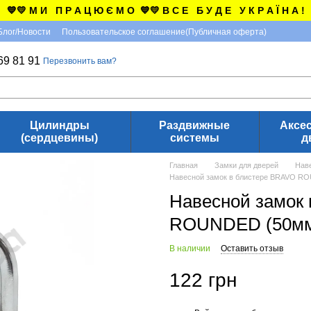
💙💛 М И П Р А Ц Ю Є М О 💙💛 В С Е Б У Д Е У К Р А Ї Н А !
Блог/Новости
Пользовательское соглашение(Публичная оферта)
69 81 91
Перезвонить вам?
Цилиндры
Раздвижные
Аксе
(сердцевины)
системы
д
Главная
Замки для дверей
Нав
Навесной замок в блистере BRAVO R
Навесной замок
ROUNDED (50м
В наличии
Оставить отзыв
122 грн