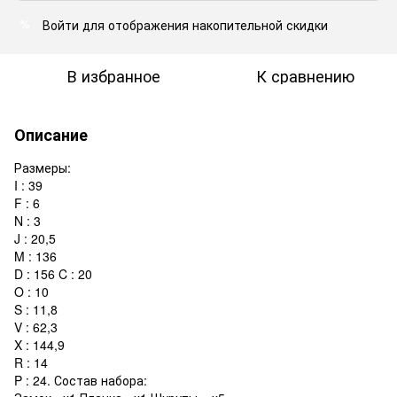
Войти
для отображения накопительной скидки
%
В избранное
К сравнению
Описание
Размеры:
I : 39
F : 6
N : 3
J : 20,5
M : 136
D : 156 C : 20
O : 10
S : 11,8
V : 62,3
X : 144,9
R : 14
P : 24. Состав набора: