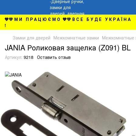
💙💛 М И П Р А Ц Ю Є М О 💙💛 В С Е Б У Д Е У К Р А Ї Н А
!
Замки для дверей
Межкомнатные замки
Межкомнатные 
JANIA Роликовая защелка (Z091) BL
Артикул:
9218
Оставить отзыв