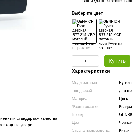
Войти
для отображения нако
%
Выберите цвет
Купить
Характеристики
Модификация
Ручки 
Тип дверей
для ме
Материал
Цинк
Форма розетки
Квадра
Бренд
GENRI
еменным стандартам качества,
Цвет
Черный
а входные двери.
Страна производства
Китай