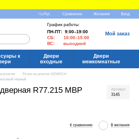
Сравнение
Укр
Рус
Желания
Вход
График работы:
ПН-ПТ: 9:00–19:00
Мой заказ
СБ: 10:00–15:00
ВС: выходной
ссуары к
Двери
Двери
вери
входные
межкомнатные
на розетке
Ручки на розетке GENRICH
матовый чёрный
дверная R77.215 MBP
Артикул
3145
К сравнению
В желания