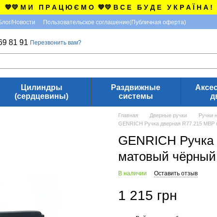
💙💛 М И П Р А Ц Ю Є М О 💙💛 В С Е Б У Д Е У К Р А Ї Н А !
Блог/Новости
Пользовательское соглашение(Публичная оферта)
69 81 91
Перезвонить вам?
Цилиндры
Раздвижные
Аксе
(сердцевины)
системы
д
Главная
Дверные ручки
Ручки 
GENRICH Ручка дверная R77.215 MBP 
GENRICH Ручка 
матовый чёрный
В наличии
Оставить отзыв
1 215 грн