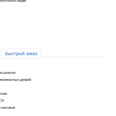
пительной скидки
Быстрый заказ
на розетке
жкомнатных дверей
тная
CH
 матовый