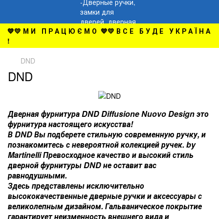
💙💛 М И П Р А Ц Ю Є М О 💙💛 В С Е Б У Д Е У К Р А Ї Н А
!
DND
DND
Дверная фурнитура
DND Diffusione Nuovo Design
это
фурнитура настоящего искусства!
В DND Вы подберете стильную современную ручку, и
познакомитесь с невероятной колекцией ручек. by
Martinelli Превосходное качество и высокий стиль
дверной фурнитуры DND не оставит вас
равнодушными.
Здесь представлены исключительно
высококачественные дверные ручки и аксессуары с
великолепным дизайном. Гальваническое покрытие
гарантирует неизменность внешнего вида и