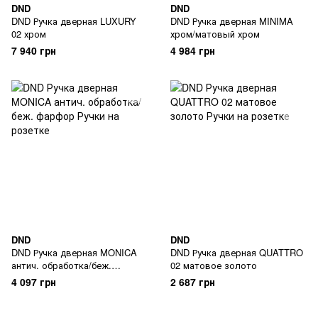
DND
DND
DND Ручка дверная LUXURY
DND Ручка дверная MINIMA
02 хром
хром/матовый хром
7 940 грн
4 984 грн
DND
DND
DND Ручка дверная MONICA
DND Ручка дверная QUATTRO
антич. обработка/беж.
02 матовое золото
фарфор
4 097 грн
2 687 грн