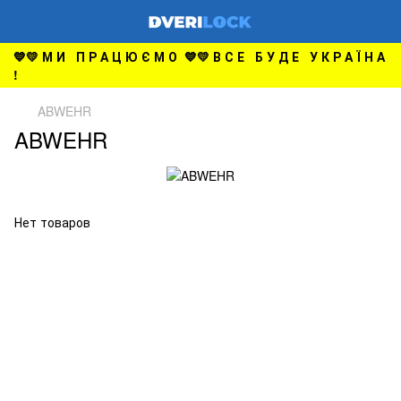
💙💛 М И П Р А Ц Ю Є М О 💙💛 В С Е Б У Д Е У К Р А Ї Н А
!
ABWEHR
ABWEHR
Нет товаров