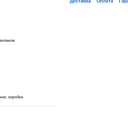
Доставка
Оплата
Гар
ханізмом
анка, коробка