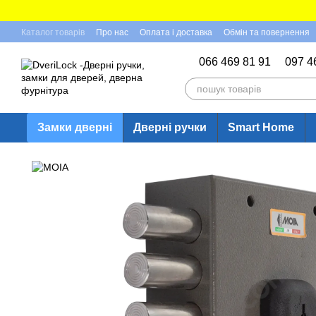
Перейти до основного контенту
Каталог товарів
Про нас
Оплата і доставка
Обмін та повернення
Відгуки про магазин
066 469 81 91
097 4
Замки дверні
Дверні ручки
Smart Home