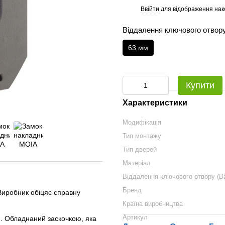
Ввійти
для відображення нак
%
Віддалення ключового отвору
63 мм
Купити
Характеристики
Модифікація
Тип монтажу
Тип дверей
Матеріал
Віддалення ключового отвору (B
Бренд
иробник обіцяє справну
Країна виробництва
Артикул
. Обладнаний заскочкою, яка