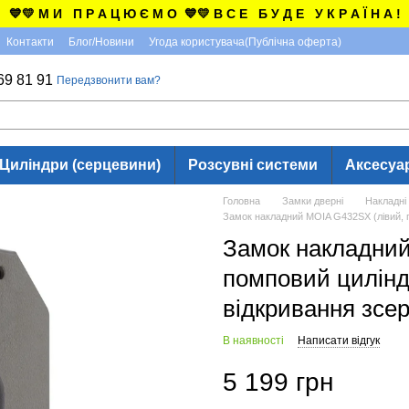
💙💛 М И П Р А Ц Ю Є М О 💙💛 В С Е Б У Д Е У К Р А Ї Н А !
Контакти
Блог/Новини
Угода користувача(Публічна оферта)
69 81 91
Передзвонити вам?
Циліндри (серцевини)
Розсувні системи
Аксесуа
Головна
Замки дверні
Накладні
Замок накладний MOIA G432SX (лівий, п
Замок накладний
помповий циліндр
відкривання зсе
В наявності
Написати відгук
5 199 грн