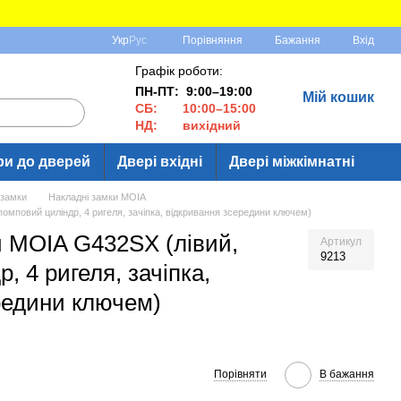
Порівняння
Укр
Рус
Бажання
Вхід
Графік роботи:
ПН-ПТ: 9:00–19:00
Мій кошик
СБ: 10:00–15:00
НД: вихідний
ри до дверей
Двері вхідні
Двері міжкімнатні
 замки
Накладні замки MOIA
омповий циліндр, 4 ригеля, зачіпка, відкривання зсередини ключем)
 MOIA G432SX (лівий,
Артикул
9213
, 4 ригеля, зачіпка,
редини ключем)
Порівняти
В бажання