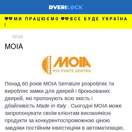
💙💛 М И П Р А Ц Ю Є М О 💙💛 В С Е Б У Д Е У К Р А Ї Н А
!
MOIA
MOIA
Понад 60 років MOIA Serrature розробляє та
виробляє замки для дверей і броньованих
дверей, які пропонують всю якість і
дбайливість
Made in Italy
. Сьогодні MOIA може
запропонувати своїм клієнтам високоякісні
продукти за конкурентоспроможною ціною
завдяки постійним інвестиціям в автоматизацію,