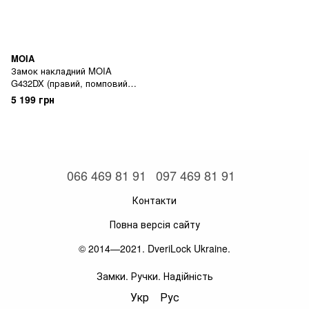
MOIA
Замок накладний MOIA
G432DX (правий, помповий
циліндр, 4 ригеля, зачіпка,
5 199 грн
відкривання зсередини
ключем)
066 469 81 91
097 469 81 91
Контакти
Повна версія сайту
© 2014—2021. DveriLock Ukraine.
Замки. Ручки. Надійність
Укр
Рус