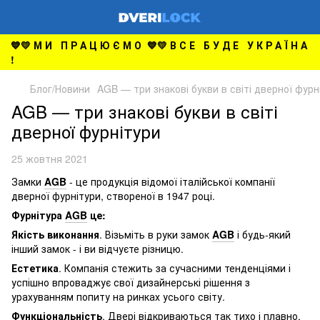
💙💛 М И П Р А Ц Ю Є М О 💙💛 В С Е Б У Д Е У К Р А Ї Н А
!
Блог/Новини
AGB — три знакові букви в світі дверної фурн
AGB — три знакові букви в світі
дверної фурнітури
25 жовтня 2021
Замки
AGB
- це продукція відомої італійської компанії
дверної фурнітури, створеної в 1947 році.
Фурнітура
AGB
це:
Якість виконання
. Візьміть в руки замок
AGB
і будь-який
інший замок - і ви відчуєте різницю.
Естетика
. Компанія стежить за сучасними тенденціями і
успішно впроваджує свої дизайнерські рішення з
урахуванням попиту на ринках усього світу.
Функціональність
. Двері відкриваються так тихо і плавно,