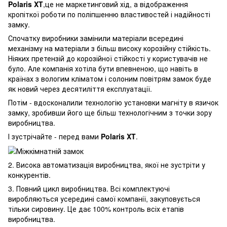
Polaris XT
,це не маркетинговий хід, а відображення
кропіткої роботи по поліпшенню властивостей і надійності
замку.
Спочатку виробники замінили матеріали всередині
механізму на матеріали з більш високу корозійну стійкість.
Ніяких претензій до корозійної стійкості у користувачів не
було. Але компанія хотіла бути впевненою, що навіть в
країнах з вологим кліматом і солоним повітрям замок буде
як новий через десятиліття експлуатації.
Потім - вдосконалили технологію установки магніту в язичок
замку, зробивши його ще більш технологічним з точки зору
виробництва.
І зустрічайте - перед вами
Polaris XT
.
2. Висока автоматизація виробництва, якої не зустріти у
конкурентів.
3. Повний цикл виробництва. Всі комплектуючі
виробляються усередині самої компанії, закуповується
тільки сировину. Це дає 100% контроль всіх етапів
виробництва.