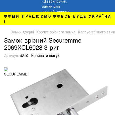
💙💛 М И П Р А Ц Ю Є М О 💙💛 В С Е Б У Д Е У К Р А Ї Н А
!
Замки дверні
Корпус врізного замка
Корпус врізного за
Замок врізний Securemme
2069XCL6028 3-риг
Артикул:
4210
Написати відгук