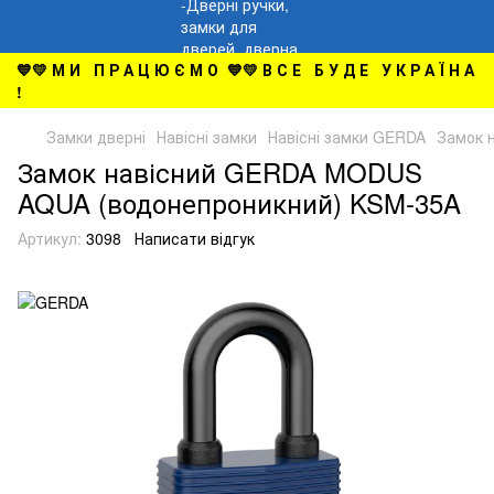
💙💛 М И П Р А Ц Ю Є М О 💙💛 В С Е Б У Д Е У К Р А Ї Н А
!
Замки дверні
Навісні замки
Навісні замки GERDA
Замок 
Замок навісний GERDA MODUS
AQUA (водонепроникний) KSM-35A
Артикул:
3098
Написати відгук