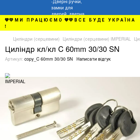
💙💛 М И П Р А Ц Ю Є М О 💙💛 В С Е Б У Д Е У К Р А Ї Н А
!
Циліндри (серцевини)
Циліндри (серцевини) IMPERIAL
Ци
Циліндр кл/кл C 60mm 30/30 SN
Артикул:
copy_C 60mm 30/30 SN
Написати відгук