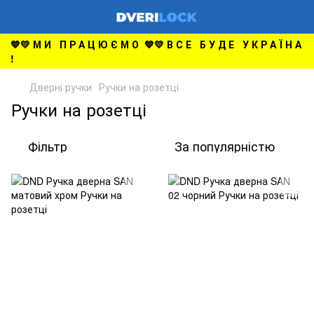
💙💛 М И П Р А Ц Ю Є М О 💙💛 В С Е Б У Д Е У К Р А Ї Н А
!
Дверні ручки
Ручки на розетці
Ручки на розетці
Фільтр
За популярністю