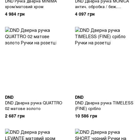
DND Ручка дверна MINIMA
DND Дверна ручка MONICA
хром/матовий хром
антич. обробка / беж.
порцеляна
4 984 грн
4 097 грн
DND
DND
DND Дверна ручка QUATTRO
DND Дверна ручка TIMELESS
02 матове золото
(FINE) срібло
2 687 грн
10 586 грн