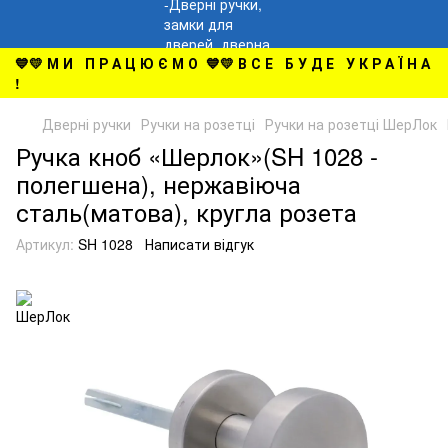
💙💛 М И П Р А Ц Ю Є М О 💙💛 В С Е Б У Д Е У К Р А Ї Н А
!
Дверні ручки
Ручки на розетці
Ручки на розетці ШерЛок
Ручка кноб «Шерлок»(SH 1028 -
полегшена), нержавіюча
сталь(матова), кругла розета
Артикул:
SH 1028
Написати відгук