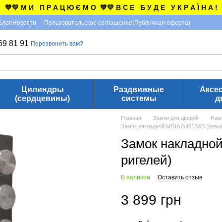
💙💛 М И П Р А Ц Ю Є М О 💙💛 В С Е Б У Д Е У К Р А Ї Н А !
Блог/Новости
Пользовательское соглашение(Публичная оферта)
69 81 91
Перезвонить вам?
Цилиндры
Раздвижные
Аксе
(сердцевины)
системы
д
Главная
Замки для дверей
Нак
Замок накладной MOIA G451SXB (левый
Замок накладно
ригелей)
В наличии
Оставить отзыв
3 899 грн