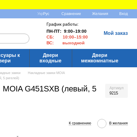
Сравнение
Укр
Рус
Желания
Вход
График работы:
ПН-ПТ: 9:00–19:00
Мой заказ
СБ: 10:00–15:00
ВС: выходной
ссуары к
Двери
Двери
вери
входные
межкомнатные
ладные замки
Накладные замки MOIA
, 5 ригелей)
й MOIA G451SXB (левый, 5
Артикул
9215
К сравнению
В желания