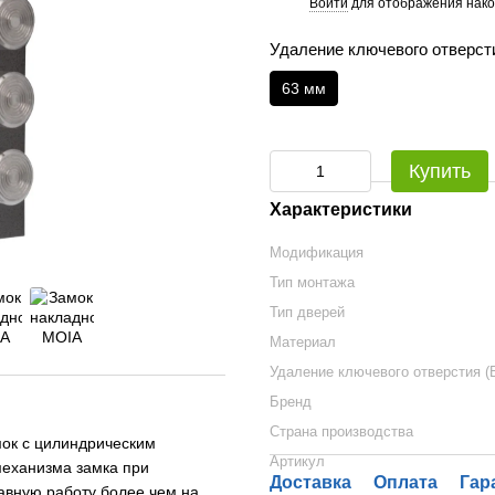
Войти
для отображения нако
%
Удаление ключевого отверсти
63 мм
Купить
Характеристики
Модификация
Тип монтажа
Тип дверей
Материал
Удаление ключевого отверстия (
Бренд
Страна производства
мок с цилиндрическим
Артикул
механизма замка при
Доставка
Оплата
Гар
авную работу более чем на