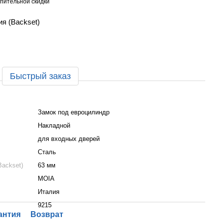
пительной скидки
я (Backset)
Быстрый заказ
Замок под евроцилиндр
Накладной
для входных дверей
Сталь
Backset)
63 мм
MOIA
Италия
9215
антия
Возврат