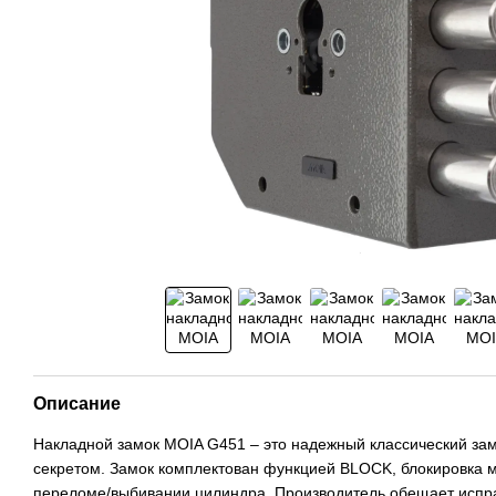
Описание
Накладной замок MOIA G451 – это надежный классический за
секретом. Замок комплектован функцией BLOCK, блокировка 
переломе/выбивании цилиндра. Производитель обещает испр