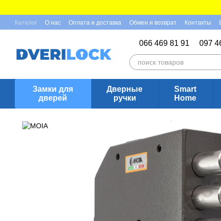
Перейти к основному контенту
Каталог
О нас
Оплата и доставка
Обмен и возврат
Контакты
Отзывы о магазине
066 469 81 91
097 4
Замки для
Дверные
Smart
дверей
ручки
Home