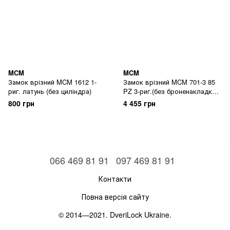
MCM
MCM
Замок врізний MCM 1612 1-
Замок врізний MCM 701-3 85
риг. латунь (без циліндра)
PZ 3-риг.(без броненакладки)
латунь
800 грн
4 455 грн
066 469 81 91
097 469 81 91
Контакти
Повна версія сайту
© 2014—2021. DveriLock Ukraine.