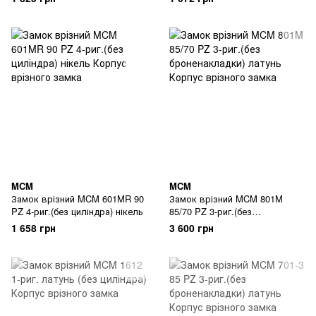
MCM
MCM
Замок врізний MCM 601MR 90
Замок врізний MCM 801M
PZ 4-риг.(без циліндра) нікель
85/70 PZ 3-риг.(без
броненакладки) латунь
1 658 грн
3 600 грн