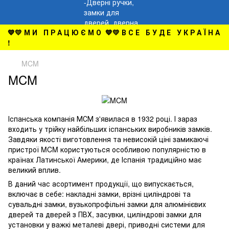
💙💛 М И П Р А Ц Ю Є М О 💙💛 В С Е Б У Д Е У К Р А Ї Н А
!
MCM
MCM
Іспанська компанія МСМ з'явилася в 1932 році. І зараз
входить у трійку найбільших іспанських виробників замків.
Завдяки якості виготовлення та невисокій ціні замикаючі
пристрої MCM користуються особливою популярністю в
країнах Латинської Америки, де Іспанія традиційно має
великий вплив.
В даний час асортимент продукції, що випускається,
включає в себе: накладні замки, врізні циліндрові та
сувальдні замки, вузькопрофільні замки для алюмінієвих
дверей та дверей з ПВХ, засувки, циліндрові замки для
установки у важкі металеві двері, приводні системи для