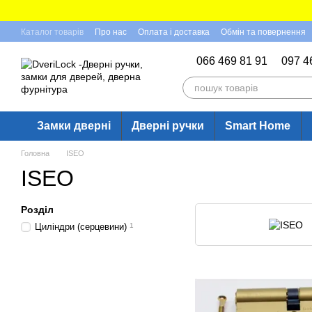
Перейти до основного контенту
Каталог товарів
Про нас
Оплата і доставка
Обмін та повернення
Відгуки про магазин
066 469 81 91
097 4
Замки дверні
Дверні ручки
Smart Home
Головна
ISEO
ISEO
Розділ
Циліндри (серцевини)
1