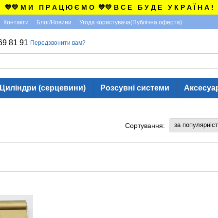
💙💛 М И П Р А Ц Ю Є М О 💙💛 В С Е Б У Д Е У К Р А Ї Н А !
Контакти
Блог/Новини
Угода користувача(Публічна оферта)
69 81 91
Передзвонити вам?
Циліндри (серцевини)
Розсувні системи
Аксесуа
за популярніс
Сортування: