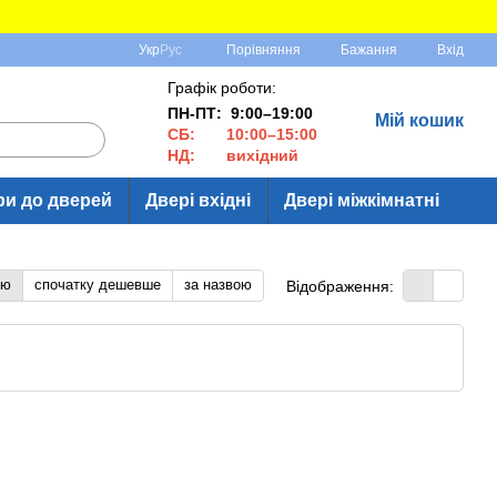
Порівняння
Укр
Рус
Бажання
Вхід
Графік роботи:
ПН-ПТ: 9:00–19:00
Мій кошик
СБ: 10:00–15:00
НД: вихідний
ри до дверей
Двері вхідні
Двері міжкімнатні
тю
спочатку дешевше
за назвою
Відображення: