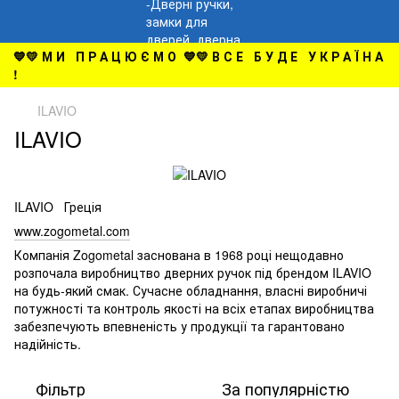
💙💛 М И П Р А Ц Ю Є М О 💙💛 В С Е Б У Д Е У К Р А Ї Н А
!
ILAVIO
ILAVIO
ILAVIO Греція
www.zogometal.com
Компанія Zogometal заснована в 1968 році нещодавно
розпочала виробництво дверних ручок під брендом ILAVIO
на будь-який смак. Сучасне обладнання, власні виробничі
потужності та контроль якості на всіх етапах виробництва
забезпечують впевненість у продукції та гарантовано
надійність.
Фільтр
За популярністю